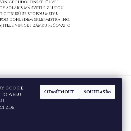
 vinice rudolfinské. Cuveé
dy Solaris má světle žlutou
ť citrusů se stopou medu,
pod dohledem sklepmistra Ing.
jitele vinice i zámku pečovat o
y cookie.
Odmítnout
Souhlasím
oto webu
ch
ací
zde
.