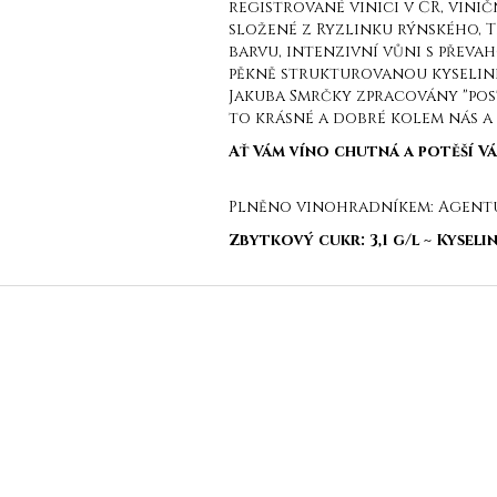
registrované vinici v ČR, vini
složené z Ryzlinku rýnského, 
barvu, intenzivní vůni s přev
pěkně strukturovanou kyselin
Jakuba Smrčky zpracovány "post
to krásné a dobré kolem nás a
Ať Vám víno chutná a potěší Vá
Plněno vinohradníkem: Agentura
Zbytkový cukr: 3,1 g/l ~ Kyselin
Z
á
p
a
t
í