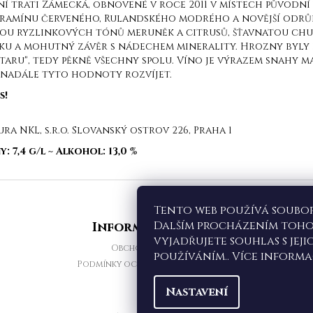
ční trati Zámecká, obnovené v roce 2011 v místech původní
Tramínu červeného, Rulandského modrého a novější odrů
ahou ryzlinkových tónů meruněk a citrusů, šťavnatou chu
ku a mohutný závěr s nádechem minerality. Hrozny byly 
aru", tedy pěkně všechny spolu. Víno je výrazem snahy ma
 nadále tyto hodnoty rozvíjet.
s!
 NKL, s.r.o. Slovanský ostrov 226, Praha 1
y: 7,4 g/l
~ A
lkohol: 13,0 %
Tento web používá soubor
Dalším procházením toh
Informace pro vás
vyjadřujete souhlas s jeji
Obchodní podmínky
používáním.. Více inform
Podmínky ochrany osobních údajů
Nastavení