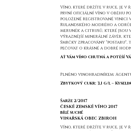
Víno, které držíte v ruce, je v
první oficiální víno v oběhu p
položené registrované vinici v
Rulandského modrého a odrůdy
meruněk a citrusů, které jsou 
výraznější minerální závěr, kt
Smrčky zpracovány "postaru", 
pečovat o krásné a dobré hodn
Ať Vám víno chutná a potěší Vá
Plněno vinohradníkem: Agentura
Zbytkový cukr: 3,1 g/l ~ Kyselin
Šarže 2/2017
ČESKÉ ZEMSKÉ VÍNO 2017
bílé suché
VINAŘSKÁ OBEC ZBIROH
Víno, které držíte v ruce, je 