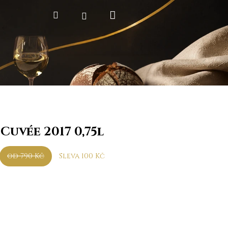
Nákupní
Hledat
Přihlášení
košík
Cuvée 2017 0,75l
od 790 Kč
Sleva 100 Kč