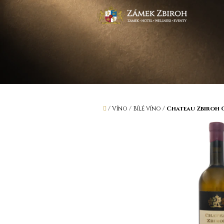
Přejít
na
obsah
Domů
/
Víno
/
Bílé víno
/
Chateau Zbiroh C