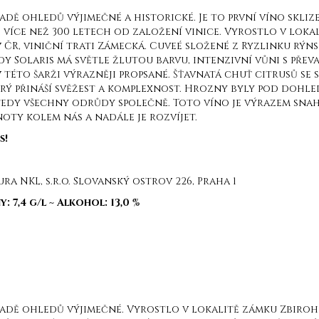
 řadě ohledů výjimečné a historické. Je to první víno skliz
o více než 300 letech od založení vinice. Vyrostlo v loka
 ČR, viniční trati Zámecká. Cuveé složené z Ryzlinku rýn
 Solaris má světle žlutou barvu, intenzivní vůni s pře
v této šarži výrazněji propsané. Šťavnatá chuť citrusů se
erý přináší svěžest a komplexnost. Hrozny byly pod dohle
tedy všechny odrůdy společně. Toto víno je výrazem snahy
oty kolem nás a nadále je rozvíjet.
s!
 NKL, s.r.o. Slovanský ostrov 226, Praha 1
y: 7,4 g/l
~ A
lkohol: 13,0 %
v řadě ohledů výjimečné. Vyrostlo v lokalitě zámku Zbiro