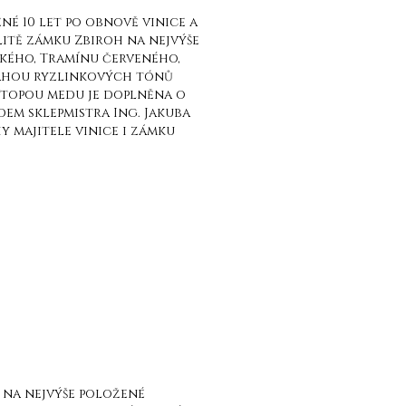
ené 10 let po obnově vinice a
litě zámku Zbiroh na nejvýše
ského, Tramínu červeného,
vahou ryzlinkových tónů
 stopou medu je doplněna o
dem sklepmistra Ing. Jakuba
 majitele vinice i zámku
h na nejvýše položené