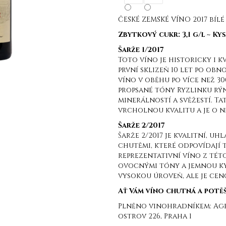
ČESKÉ ZEMSKÉ VÍNO 2017 bílé
Zbytkový cukr: 3,1 g/l ~ Kys
Šarže 1/2017
Toto víno je historicky i k
první sklizeň 10 let po obno
víno v oběhu po více než 30
propsané tóny Ryzlinku rýn
minerálností a svěžestí. Ta
vrcholnou kvalitu a je o n
Šarže 2/2017
Šarže 2/2017 je kvalitní, u
chutěmi, které odpovídají t
reprezentativní víno z této
ovocnými tóny a jemnou ky
vysokou úroveň, ale je ceno
Ať Vám víno chutná a potěší
Plněno vinohradníkem: Agen
ostrov 226, Praha 1