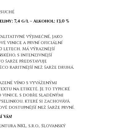
 suché
eliny: 7,4 g/l
~ Alkohol: 13,0 %
valitativně výjimečné, jako
vě vinice a první oficiální
0 letech. Má výraznější
ského, s intenzivnější
to šarže představuje
ěco raritnější než šarže druhá.
hlazené víno s vyváženými
extu na etiketě. Je to typické
 vinice, s dobře sladěnými
selinkou, které si zachovává
vě dostupnější než šarže první.
 Vás!
tura NKL, s.r.o., Slovanský