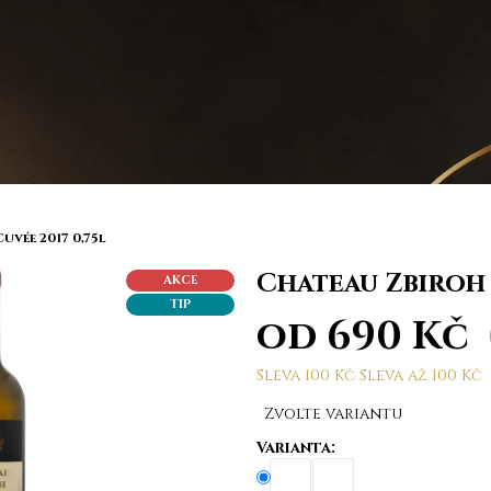
uvée 2017 0,75l
Chateau Zbiroh 
AKCE
TIP
od
690 Kč
Sleva 100 Kč Sleva až 100 Kč
Měrná
Zvolte variantu
cena:
Varianta: