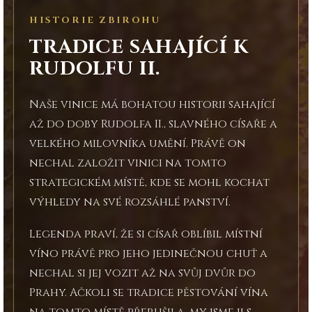
HISTORIE ZBIROHU
TRADICE SAHAJÍCÍ K
RUDOLFU II.
Naše vinice má bohatou historii sahající
až do doby Rudolfa II., slavného císaře a
velkého milovníka umění. Právě on
nechal založit vinici na tomto
strategickém místě, kde se mohl kochat
výhledy na své rozsáhlé panství.
Legenda praví, že si císař oblíbil místní
víno právě pro jeho jedinečnou chuť a
nechal si jej vozit až na svůj dvůr do
Prahy. Ačkoli se tradice pěstování vína