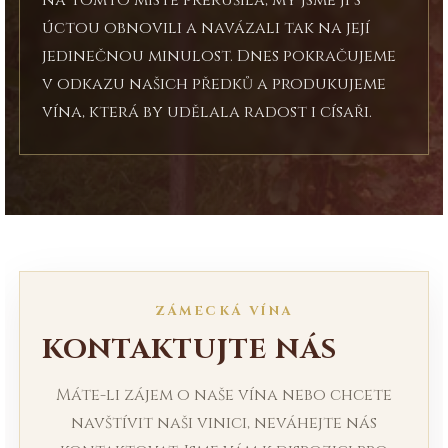
na tomto místě přerušila, my jsme ji s
úctou obnovili a navázali tak na její
jedinečnou minulost. Dnes pokračujeme
v odkazu našich předků a produkujeme
vína, která by udělala radost i císaři.
ZÁMECKÁ VÍNA
KONTAKTUJTE NÁS
Máte-li zájem o naše vína nebo chcete
navštívit naši vinici, neváhejte nás