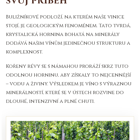
SVŮJ PŘÍBĚH
Buližníkové podloží, na kterém naše vinice
stojí, je geologickým fenoménem. Tato tvrdá,
krystalická hornina bohatá na minerály
dodává našim vínům jedinečnou strukturu a
komplexnost.
Kořeny révy se s námahou proráží skrz tuto
odolnou horninu, aby získaly to nejcennější
– vodu a živiny. Výsledkem je víno s výraznou
minerálností, které se v ústech rozvine do
dlouhé, intenzivní a plné chuti.