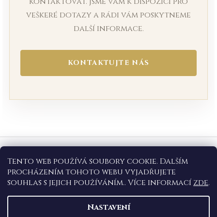
kontaktovat. Jsme vám k dispozici pro
veškeré dotazy a rádi vám poskytneme
další informace.
KONTAKTUJTE NÁS
Z
á
Tento web používá soubory cookie. Dalším
Informace pro vás
p
procházením tohoto webu vyjadřujete
a
souhlas s jejich používáním.. Více informací
zde
.
Obchodní podmínky
t
Podmínky ochrany osobních údajů
í
Nastavení