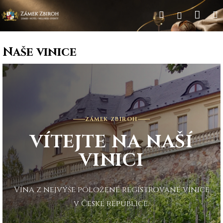
Přejít
Nák
Hledat
Přihláše
na
obsah
koš
Naše vinice
ZÁMEK ZBIROH
VÍTEJTE NA NAŠÍ
VINICI
Vína z nejvýše položené registrované vinice
v České republice.