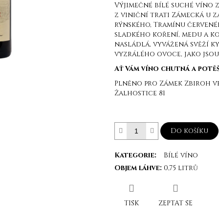
Výjimečné bílé suché víno z
z viniční trati Zámecká u 
rýnského, Tramínu červenéh
sladkého koření, medu a k
nasládlá, vyvážená svěží ky
vyzrálého ovoce, jako jsou
Ať Vám víno chutná a potěší
Plněno pro Zámek Zbiroh v
Žalhostice 81
Do košíku
Kategorie
:
Bílé víno
Objem láhve
:
0,75 litrů
TISK
ZEPTAT SE