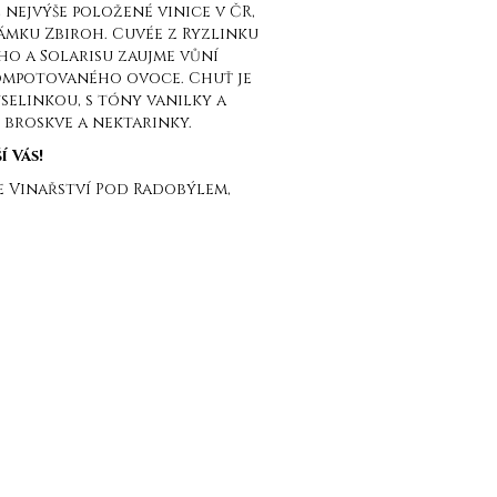
 nejvýše položené vinice v ČR,
zámku Zbiroh. Cuvée z Ryzlinku
o a Solarisu zaujme vůní
ompotovaného ovoce. Chuť je
selinkou, s tóny vanilky a
 broskve a nektarinky.
 Vás!
e Vinařství Pod Radobýlem,