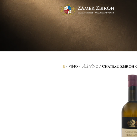
Přejít
na
obsah
Domů
/
Víno
/
Bílé víno
/
Chateau Zbiroh C