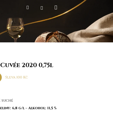
Nákupní
Hledat
Přihlášení
košík
Cuvée 2020 0,75l
Sleva 100 Kč
é suché
eliny: 6,8 g/l
~
Alkohol: 11,5 %