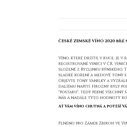
ČESKÉ ZEMSKÉ VÍNO 2020 bílé 
Víno, které držíte v ruce, je 
registrované vinici v ČR, vini
složené z Ryzlinku rýnského, T
sladké koření a medové tóny s
Objevte tóny vanilky a vyzrálé
dalšímu napití. Hrozny byly 
"postaru", tedy pěkně všechny 
nás a nadále tyto hodnoty roz
Ať Vám víno chutná a potěší Vá
Plněno pro Zámek Zbiroh ve Vi