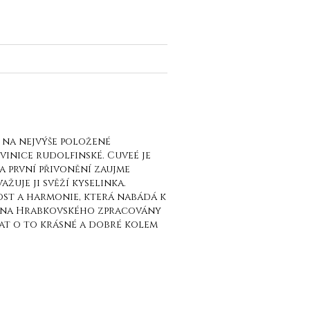
h na nejvýše položené
vinice rudolfinské. Cuveé je
a první přivonění zaujme
uje ji svěží kyselinka.
ost a harmonie, která nabádá k
nína Hrabkovského zpracovány
vat o to krásné a dobré kolem