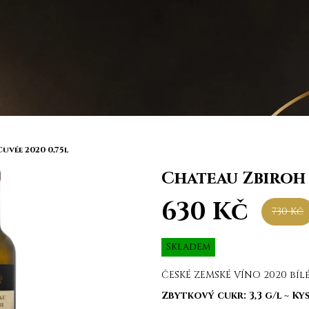
uvée 2020 0,75l
Chateau Zbiroh 
630 Kč
730 Kč
Měrná
Skladem
cena:
ČESKÉ ZEMSKÉ VÍNO 2020 bíl
Zbytkový cukr: 3,3 g/l ~ Kys