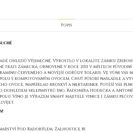
Popis
suché
v řadě ohledů výjimečné. Vyrostlo v lokalitě zámku Zbiro
ční trati Zámecká, obnovené v roce 2011 v místech původní 
ramínu červeného a novější odrůdy Solaris. Ve vůni vás n
polu s kompotovaným ovocem. Chuť působí nasládle a vyvaž
ho ovoce, například broskví a nektarinek. Potěší vás pln
pod dohledem sklepmistrů Ing. Radomíra Hodečka a Anto
spolu. Víno je výrazem snahy majitele vinice i zámku pečo
víjet.
s!
nařství Pod Radobýlem, Žalhostice 81